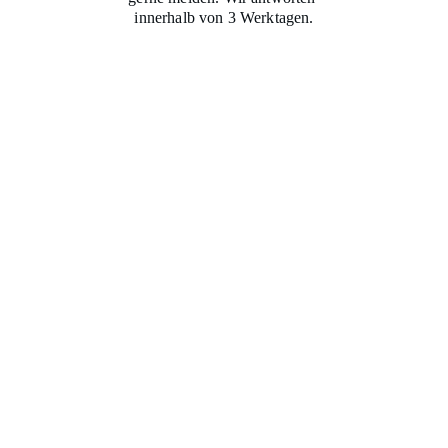
innerhalb von 3 Werktagen.
Name*
Email-Adresse*
Nachricht*
Absenden