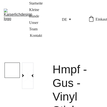
Startseite
Kleine 
Runde
Einkauf
DE
Unser 
Team
Kontakt
Hmpf -
Gus -
Vinyl